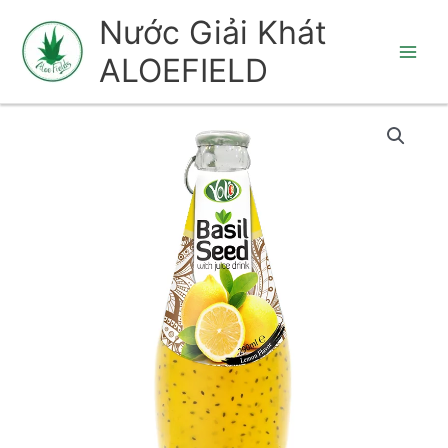
Nhảy
Nước Giải Khát
tới
ALOEFIELD
nội
dung