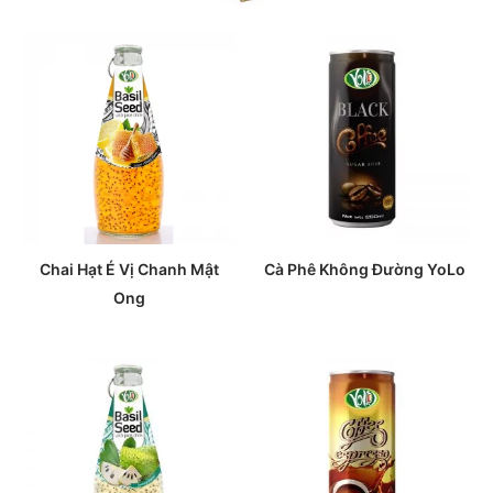
Chai Hạt É Vị Chanh Mật
Cà Phê Không Đường YoLo
Ong