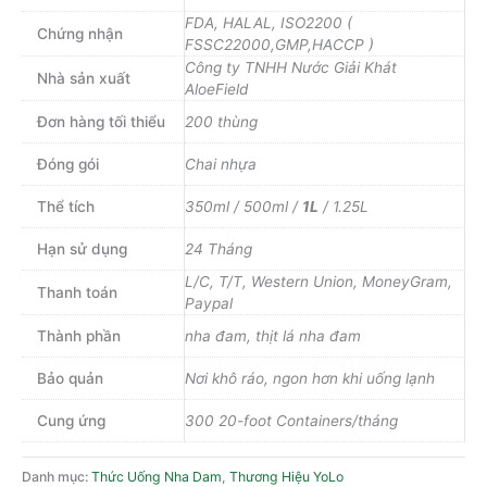
FDA, HALAL, ISO2200 (
Chứng nhận
FSSC22000,GMP,HACCP )
Công ty TNHH Nước Giải Khát
Nhà sản xuất
AloeField
Đơn hàng tối thiểu
200 thùng
Đóng gói
Chai nhựa
Thể tích
350ml / 500ml /
1L
/ 1.25L
Hạn sử dụng
24 Tháng
L/C, T/T, Western Union, MoneyGram,
Thanh toán
Paypal
Thành phần
nha đam, thịt lá nha đam
Bảo quản
Nơi khô ráo, ngon hơn khi uống lạnh
Cung ứng
300 20-foot Containers/tháng
Danh mục:
Thức Uống Nha Dam
,
Thương Hiệu YoLo