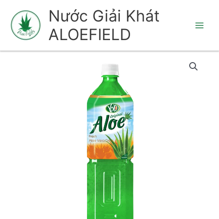
Nhảy
Nước Giải Khát
tới
ALOEFIELD
nội
dung