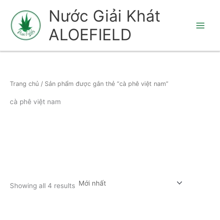
Nhảy
Nước Giải Khát
tới
ALOEFIELD
nội
dung
Trang chủ
/ Sản phẩm được gắn thẻ “cà phê việt nam”
cà phê việt nam
Showing all 4 results