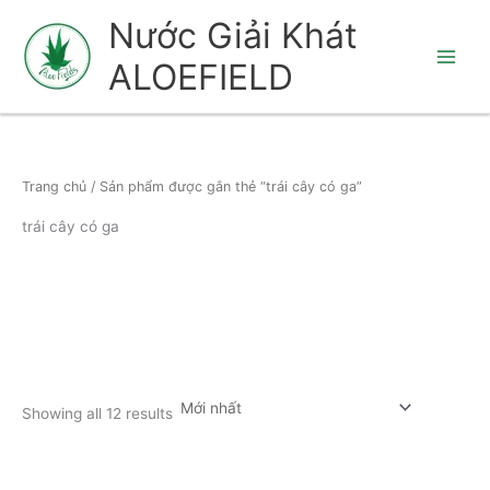
Nhảy
Nước Giải Khát
tới
ALOEFIELD
nội
dung
Trang chủ
/ Sản phẩm được gắn thẻ “trái cây có ga”
trái cây có ga
Showing all 12 results