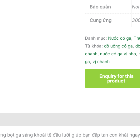
Bảo quản
Nơi
Cung ứng
300
Danh mục:
Nước có ga
,
Th
Từ khóa:
đồ uống có ga
,
đò
chanh
,
nước có ga vị nho
,
ga
,
vị chanh
g bọt ga sảng khoái tê đầu lưỡi giúp bạn đập tan cơn khát ngay 