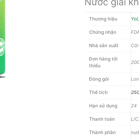
Nước giải kh
Thương hiệu
Yo
Chứng nhận
FDA
Nhà sản xuất
Côn
Đơn hàng tối
200
thiểu
Đóng gói
Lo
Thể tích
25
Hạn sử dụng
24 
Thanh toán
L/C
Thành phần
nướ