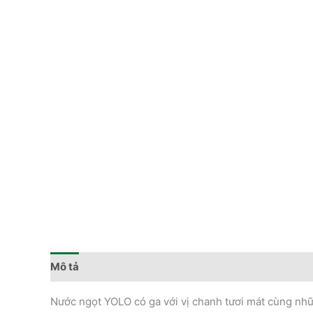
Mô tả
Đánh giá (0)
Nước ngọt YOLO có ga với vị chanh tươi mát cùng nhữn