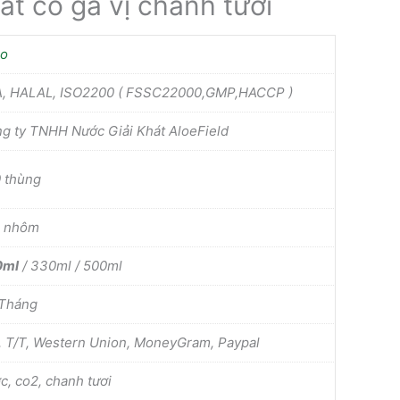
át có ga vị chanh tươi
Lo
, HALAL, ISO2200 ( FSSC22000,GMP,HACCP )
g ty TNHH Nước Giải Khát AloeField
 thùng
n nhôm
0ml
/ 330ml / 500ml
Tháng
, T/T, Western Union, MoneyGram, Paypal
c, co2, chanh tươi