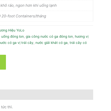
 khô ráo, ngon hơn khi uống lạnh
 20-foot Containers/tháng
ương Hiệu YoLo
 uống đóng lon
,
gia công nước có ga đóng lon
,
hương vị
nước có ga vị trái cây
,
nước giải khát có ga
,
trái cây có
tức thì.