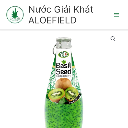
Nhảy
Nước Giải Khát
tới
ALOEFIELD
nội
dung