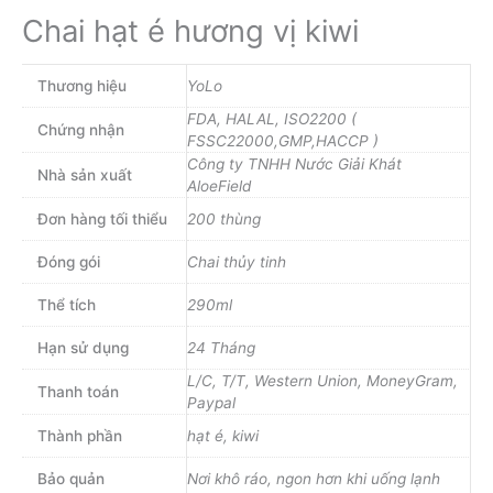
Chai hạt é hương vị kiwi
Thương hiệu
YoLo
FDA, HALAL, ISO2200 (
Chứng nhận
FSSC22000,GMP,HACCP )
Công ty TNHH Nước Giải Khát
Nhà sản xuất
AloeField
Đơn hàng tối thiểu
200 thùng
Đóng gói
Chai thủy tinh
Thể tích
290ml
Hạn sử dụng
24 Tháng
L/C, T/T, Western Union, MoneyGram,
Thanh toán
Paypal
Thành phần
hạt é, kiwi
Bảo quản
Nơi khô ráo, ngon hơn khi uống lạnh